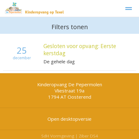
Kinderopvang Texel De Pepermolen
Babygroep
Filters tonen
Gesloten voor opvang: Eerste
25
Home
Foto's
Facebook
Instagram
Zo
kerstdag
december
De gehele dag
Kinderopvang De Pepermolen
Vliestraat 19a
1794 AT
Oosterend
Open desktopversie
SdH Vormgeving |
Ziber DS4