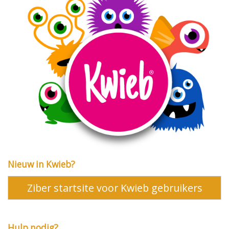
Nieuw in Kwieb?
Ziber startsite voor Kwieb gebruikers
Hulp nodig?