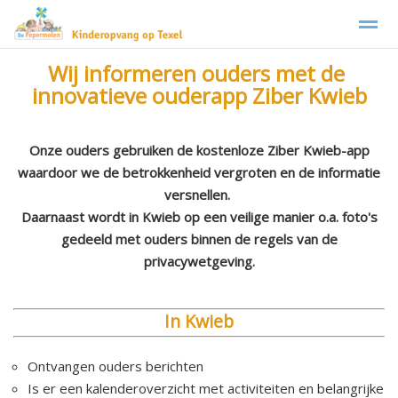
Wij informeren ouders met de
Kinderopvang Texel De Pepermolen
Babygroep
innovatieve ouderapp Ziber Kwieb
Home
Foto's
Facebook
Instagram
Zo
Onze ouders gebruiken de kostenloze Ziber Kwieb-app
waardoor we de betrokkenheid vergroten en de informatie
versnellen.
Daarnaast wordt in Kwieb op een veilige manier o.a. foto's
gedeeld met ouders binnen de regels van de
privacywetgeving.
In Kwieb
Ontvangen ouders berichten
Is er een kalenderoverzicht met activiteiten en belangrijke