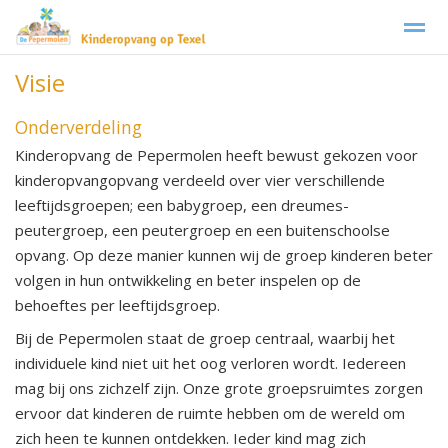
Visie
Kinderopvang Texel De Pepermolen
Babygroep
Onderverdeling
Kinderopvang de Pepermolen heeft bewust gekozen voor
Home
Foto's
Facebook
Instagram
Zo
kinderopvangopvang verdeeld over vier verschillende
leeftijdsgroepen; een babygroep, een dreumes-
peutergroep, een peutergroep en een buitenschoolse
opvang. Op deze manier kunnen wij de groep kinderen beter
volgen in hun ontwikkeling en beter inspelen op de
behoeftes per leeftijdsgroep.
Bij de Pepermolen staat de groep centraal, waarbij het
individuele kind niet uit het oog verloren wordt. Iedereen
mag bij ons zichzelf zijn. Onze grote groepsruimtes zorgen
ervoor dat kinderen de ruimte hebben om de wereld om
zich heen te kunnen ontdekken. Ieder kind mag zich